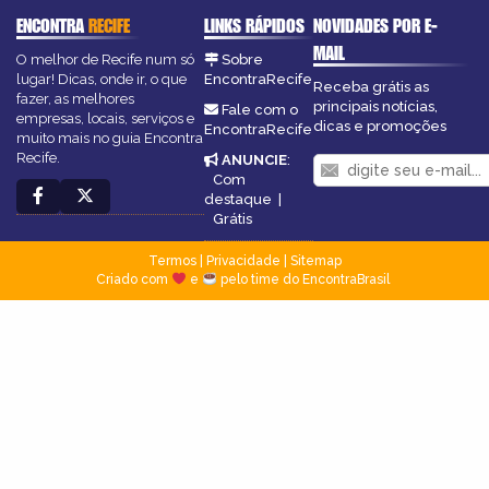
ENCONTRA
RECIFE
LINKS RÁPIDOS
NOVIDADES POR E-
MAIL
O melhor de Recife num só
Sobre
lugar! Dicas, onde ir, o que
EncontraRecife
Receba grátis as
fazer, as melhores
principais notícias,
Fale com o
empresas, locais, serviços e
dicas e promoções
EncontraRecife
muito mais no guia Encontra
Recife.
ANUNCIE
:
Com
destaque
|
Grátis
Termos
|
Privacidade
|
Sitemap
Criado com
e
pelo time do EncontraBrasil