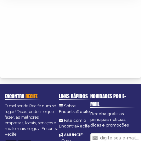
ENCONTRA
RECIFE
LINKS RÁPIDOS
NOVIDADES POR E-
MAIL
O melhor de Recife num só
Sobre
lugar! Dicas, onde ir, o que
EncontraRecife
Receba grátis as
fazer, as melhores
principais notícias,
Fale com o
empresas, locais, serviços e
dicas e promoções
EncontraRecife
muito mais no guia Encontra
Recife.
ANUNCIE
:
Com