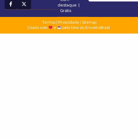
destaque
|
Grátis
Termos
|
Privacidade
|
Sitemap
Criado com
e
pelo time do EncontraBrasil