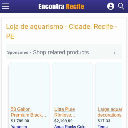
Encontra
Recife
Cadastrar empresa
Fazer login
Loja de aquarismo - Cidade: Recife -
Criar conta
PE