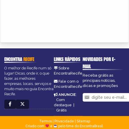
ENCONTRA
RECIFE
LINKS RÁPIDOS
NOVIDADES POR E-
MAIL
O melhor de Recife num só
Sobre
lugar! Dicas, onde ir, o que
EncontraRecife
Receba grátis as
fazer, as melhores
principais notícias,
Fale com o
empresas, locais, serviços e
dicas e promoções
EncontraRecife
muito mais no guia Encontra
Recife.
ANUNCIE
:
Com
destaque
|
Grátis
Termos
|
Privacidade
|
Sitemap
Criado com
e
pelo time do EncontraBrasil