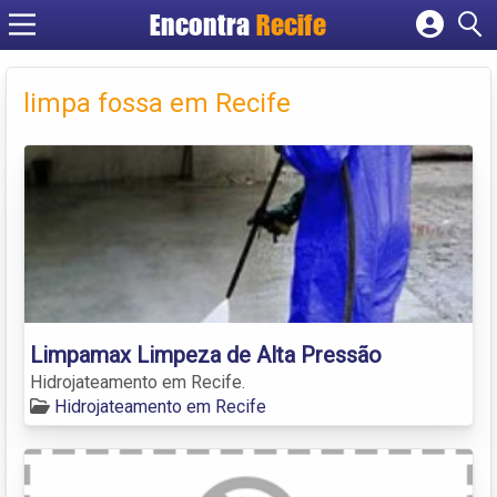
Encontra
Recife
Cadastrar empresa
Fazer login
limpa fossa em Recife
Criar conta
Limpamax Limpeza de Alta Pressão
Hidrojateamento em Recife.
Hidrojateamento em Recife