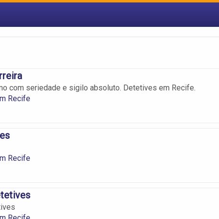
rreira
mo com seriedade e sigilo absoluto. Detetives em Recife.
em Recife
ves
em Recife
tetives
tives
em Recife