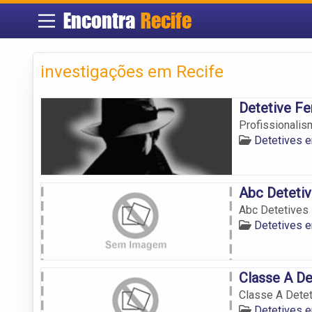
Encontra
Recife
investigações em Recife
Detetive Fe
Profissionalis
Detetives 
Abc Deteti
Abc Detetives
Detetives 
Classe A De
Classe A Dete
Detetives 