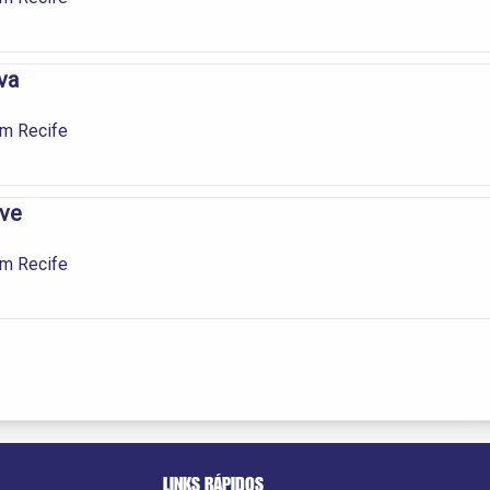
va
em Recife
ive
em Recife
LINKS RÁPIDOS