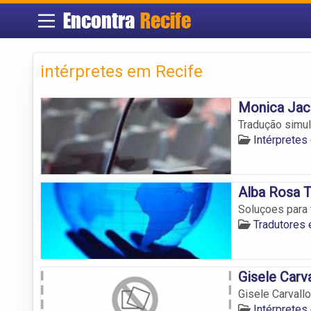
Encontra
Recife
intérpretes em Recife
Monica Jaci
Tradução simul
Intérpretes
Alba Rosa 
Soluçoes para 
Tradutores 
Gisele Carv
Gisele Carvall
Intérpretes