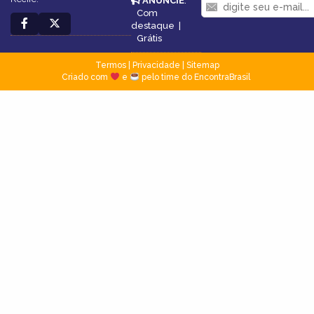
ANUNCIE
:
Com
destaque
|
Grátis
Termos
|
Privacidade
|
Sitemap
Criado com
e
pelo time do EncontraBrasil