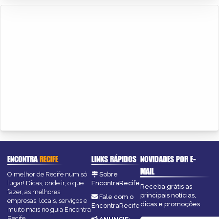
ENCONTRA
RECIFE
LINKS RÁPIDOS
NOVIDADES POR E-
MAIL
O melhor de Recife num só
Sobre
lugar! Dicas, onde ir, o que
EncontraRecife
Receba grátis as
fazer, as melhores
principais notícias,
Fale com o
empresas, locais, serviços e
dicas e promoções
EncontraRecife
muito mais no guia Encontra
Recife.