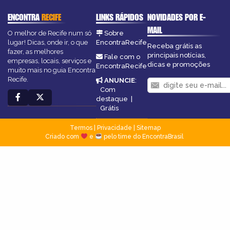
ENCONTRA
RECIFE
LINKS RÁPIDOS
NOVIDADES POR E-
MAIL
O melhor de Recife num só
Sobre
lugar! Dicas, onde ir, o que
EncontraRecife
Receba grátis as
fazer, as melhores
principais notícias,
Fale com o
empresas, locais, serviços e
dicas e promoções
EncontraRecife
muito mais no guia Encontra
Recife.
ANUNCIE
:
Com
destaque
|
Grátis
Termos
|
Privacidade
|
Sitemap
Criado com
e
pelo time do EncontraBrasil