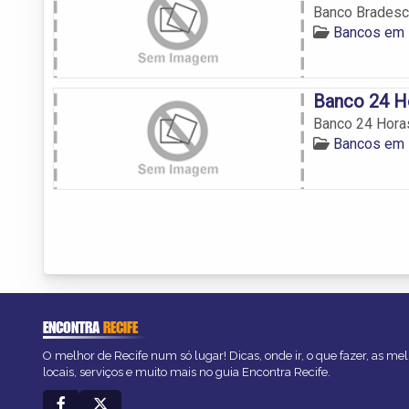
Banco Bradesco
Bancos em 
Banco 24 H
Banco 24 Horas
Bancos em 
ENCONTRA
RECIFE
O melhor de Recife num só lugar! Dicas, onde ir, o que fazer, as m
locais, serviços e muito mais no guia Encontra Recife.