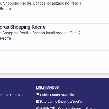
 Shopping Recife, Bancos localizado no Piso 1
Recife
oras Shopping Recife
 Shopping Recife, Bancos localizado no Piso 2
Recife
LINKS RÁPIDOS
elhores empresas,
Sobre EncontraRecife
Fale com o EncontraRecife
ANUNCIE
:
Com destaque
|
Grátis