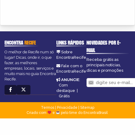
ENCONTRA
RECIFE
LINKS RÁPIDOS
NOVIDADES POR E-
MAIL
O melhor de Recife num só
Sobre
lugar! Dicas, onde ir, o que
EncontraRecife
Receba grátis as
fazer, as melhores
principais notícias,
Fale com o
empresas, locais, serviços e
dicas e promoções
EncontraRecife
muito mais no guia Encontra
Recife.
ANUNCIE
:
Com
destaque
|
Grátis
Termos
|
Privacidade
|
Sitemap
Criado com
e
pelo time do EncontraBrasil