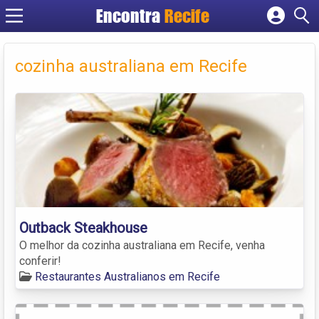
Encontra
Recife
Cadastrar empresa
Fazer login
cozinha australiana em Recife
Criar conta
Outback Steakhouse
O melhor da cozinha australiana em Recife, venha
conferir!
Restaurantes Australianos em Recife