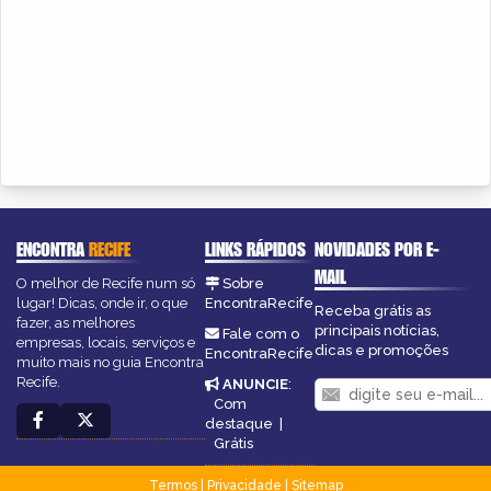
ENCONTRA
RECIFE
LINKS RÁPIDOS
NOVIDADES POR E-
MAIL
O melhor de Recife num só
Sobre
lugar! Dicas, onde ir, o que
EncontraRecife
Receba grátis as
fazer, as melhores
principais notícias,
Fale com o
empresas, locais, serviços e
dicas e promoções
EncontraRecife
muito mais no guia Encontra
Recife.
ANUNCIE
:
Com
destaque
|
Grátis
Termos
|
Privacidade
|
Sitemap