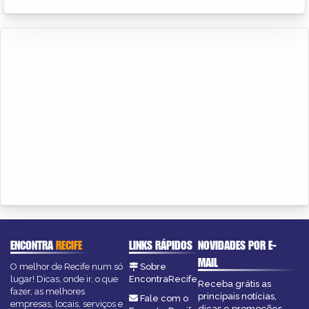
ENCONTRA
RECIFE
LINKS RÁPIDOS
NOVIDADES POR E-
MAIL
O melhor de Recife num só
Sobre
lugar! Dicas, onde ir, o que
EncontraRecife
Receba grátis as
fazer, as melhores
principais notícias,
Fale com o
empresas, locais, serviços e
dicas e promoções