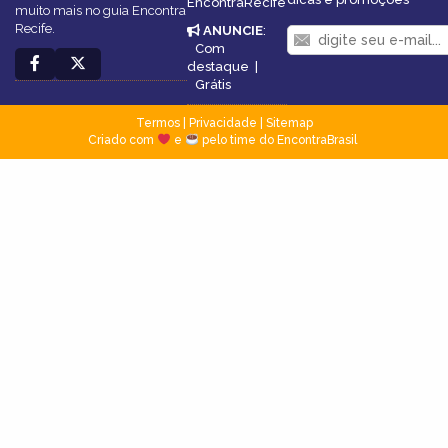
EncontraRecife
muito mais no guia Encontra
Recife.
ANUNCIE
:
Com
destaque
|
Grátis
Termos
|
Privacidade
|
Sitemap
Criado com
e
pelo time do EncontraBrasil