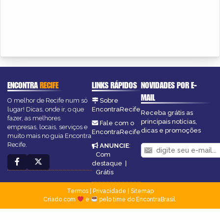
ENCONTRA
RECIFE
LINKS RÁPIDOS
NOVIDADES POR E-
MAIL
O melhor de Recife num só
Sobre
lugar! Dicas, onde ir, o que
EncontraRecife
Receba grátis as
fazer, as melhores
principais notícias,
Fale com o
empresas, locais, serviços e
dicas e promoções
EncontraRecife
muito mais no guia Encontra
Recife.
ANUNCIE
:
Com
destaque
|
Grátis
Termos
|
Privacidade
|
Sitemap
Criado com
e
pelo time do EncontraBrasil