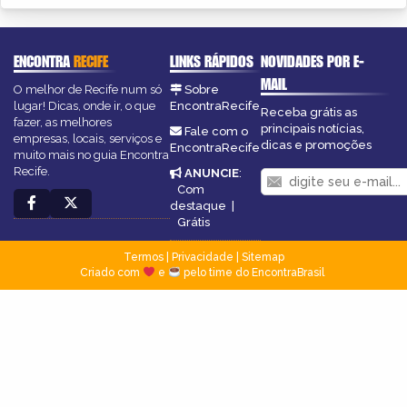
ENCONTRA
RECIFE
LINKS RÁPIDOS
NOVIDADES POR E-
MAIL
O melhor de Recife num só
Sobre
lugar! Dicas, onde ir, o que
EncontraRecife
Receba grátis as
fazer, as melhores
principais notícias,
Fale com o
empresas, locais, serviços e
dicas e promoções
EncontraRecife
muito mais no guia Encontra
Recife.
ANUNCIE
:
Com
destaque
|
Grátis
Termos
|
Privacidade
|
Sitemap
Criado com
e
pelo time do EncontraBrasil