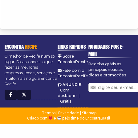
ENCONTRA
RECIFE
LINKS RÁPIDOS
NOVIDADES POR E-
MAIL
O melhor de Recife num só
Sobre
lugar! Dicas, onde ir, o que
EncontraRecife
Receba grátis as
fazer, as melhores
principais notícias,
Fale com o
empresas, locais, serviços e
dicas e promoções
EncontraRecife
muito mais no guia Encontra
Recife.
ANUNCIE
:
Com
destaque
|
Grátis
Termos
|
Privacidade
|
Sitemap
Criado com
e
pelo time do EncontraBrasil