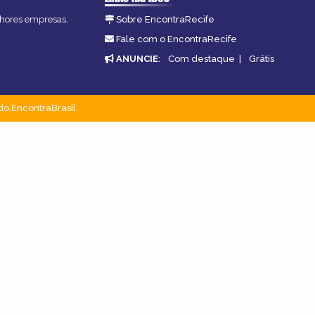
elhores empresas,
Sobre EncontraRecife
Fale com o EncontraRecife
ANUNCIE
:
Com destaque
|
Grátis
do EncontraBrasil