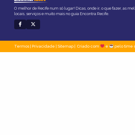
O melhor de Recife num só lugar! Dicas, onde ir, o que fazer, as m
locais, serviços e muito mais no guia Encontra Recife.
Termos
|
Privacidade
|
Sitemap
Criado com
e
pelo time 