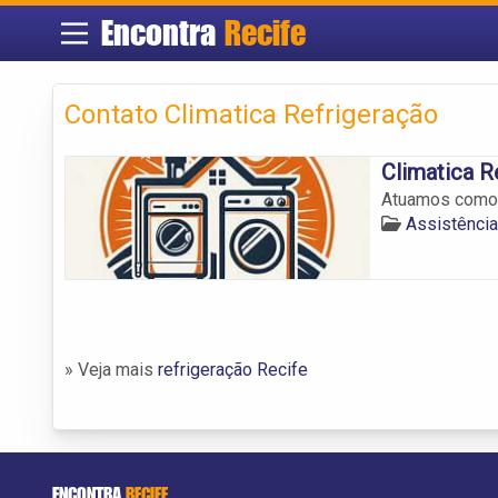
Encontra
Recife
Contato Climatica Refrigeração
Climatica R
Atuamos como 
Assistência
» Veja mais
refrigeração Recife
ENCONTRA
RECIFE