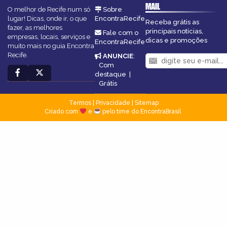
MAIL
O melhor de Recife num só
Sobre
lugar! Dicas, onde ir, o que
EncontraRecife
Receba grátis as
fazer, as melhores
principais notícias,
Fale com o
empresas, locais, serviços e
dicas e promoções
EncontraRecife
muito mais no guia Encontra
Recife.
ANUNCIE
:
Com
destaque
|
Grátis
Termos
|
Privacidade
|
Sitemap
Criado com
e
pelo time do EncontraBrasil