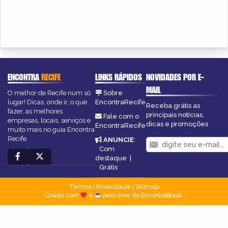
ENCONTRA
RECIFE
LINKS RÁPIDOS
NOVIDADES POR E-
MAIL
O melhor de Recife num só
Sobre
lugar! Dicas, onde ir, o que
EncontraRecife
Receba grátis as
fazer, as melhores
principais notícias,
Fale com o
empresas, locais, serviços e
dicas e promoções
EncontraRecife
muito mais no guia Encontra
Recife.
ANUNCIE
:
Com
destaque
|
Grátis
Termos
|
Privacidade
|
Sitemap
Criado com
e
pelo time do EncontraBrasil